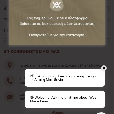
ΦΟΡΜΑ ΕΠΙΚΟΙΝΩΝΙΑΣ
ΤΟΥΡΙΣΤΙΚΟΣ ΟΔΗΓΟΣ
ΠΟΛΙΤΙΚΗ ΑΠΟΡΡΗΤΟΥ
ΣΥΝΤΕΛΕΣΤΕΣ
ΕΠΙΚΟΙΝΩΝΗΣΤΕ ΜΑΖΙ ΜΑΣ
Γραφείο Περιφερειάρχη Δυτικής Μακεδονίας
✕
👋 Καλώς ήρθες! Ρώτησέ με οτιδήποτε για
Τηλέφωνο
τη Δυτική Μακεδονία.
2461052610-11-15
Email
👋 Welcome! Ask me anything about West
info@pdm.gov.gr
Macedonia.