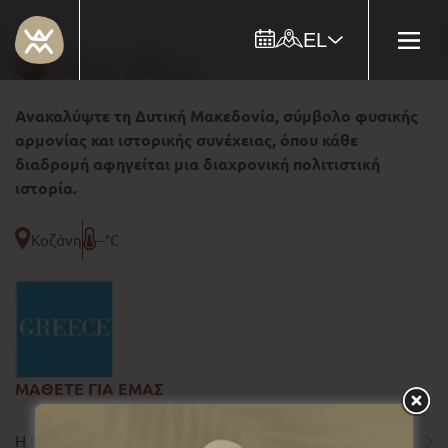
EL
Ανακαλύψτε τη Δυτική Μακεδονία, σύμβολο φυσικής
αρμονίας και ιστορικής συνέχειας, όπου κάθε
διαδρομή αφηγείται μια διαχρονική πολιτιστική
ιστορία.
Κοζάνη
--°C
ΜΑΘΕΤΕ ΓΙΑ ΕΜΑΣ
Η ΠΕΡΙΦΕΡΕΙΑ