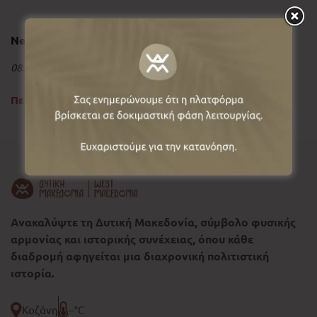
Newsletter Ιανουαρίου – Φεβρουαρίου 2025
08.01.2025
Περισσότερα
Ανακαλύψτε τη Δυτική Μακεδονία, σύμβολο φυσικής
αρμονίας και ιστορικής συνέχειας, όπου κάθε
διαδρομή αφηγείται μια διαχρονική πολιτιστική
ιστορία.
Κοζάνη
--°C