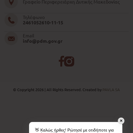
Γραφείο Περιφερειάρχη Δυτικής Μακεδονίας
Τηλέφωνο
2461052610-11-15
Email
info@pdm.gov.gr
© Copyright 2026 | All Rights Reserved. Created by
PAVLA SA
✕
👋 Καλώς ήρθες! Ρώτησέ με οτιδήποτε για