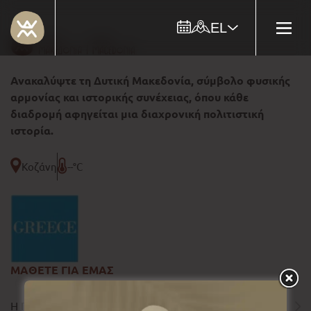
EL
Ανακαλύψτε τη Δυτική Μακεδονία, σύμβολο φυσικής
αρμονίας και ιστορικής συνέχειας, όπου κάθε
διαδρομή αφηγείται μια διαχρονική πολιτιστική
ιστορία.
Κοζάνη
--°C
ΜΑΘΕΤΕ ΓΙΑ ΕΜΑΣ
Η ΠΕΡΙΦΕΡΕΙΑ