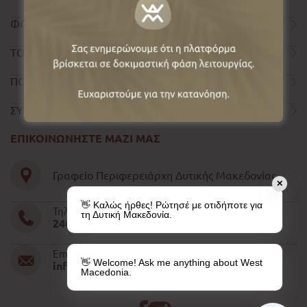
ΦΟΡΜΑ ΕΠΙΚΟΙΝΩΝΙΑΣ
ΤΟΥΡΙΣΤΙΚΟΣ ΟΔΗΓΟΣ
ΠΟΛΙΤΙΚΗ ΑΠΟΡΡΗΤΟΥ
ΣΥΝΤΕΛΕΣΤΕΣ
ΕΠΙΚΟΙΝΩΝΗΣΤΕ ΜΑΖΙ ΜΑΣ
Γραφείο Περιφερειάρχη Δυτικής Μακεδονίας
✕
👋 Καλώς ήρθες! Ρώτησέ με οτιδήποτε για
Τηλέφωνο
τη Δυτική Μακεδονία.
2461052610-11-15
Email
👋 Welcome! Ask me anything about West
info@pdm.gov.gr
Macedonia.