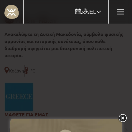
EL
Ανακαλύψτε τη Δυτική Μακεδονία, σύμβολο φυσικής
αρμονίας και ιστορικής συνέχειας, όπου κάθε
διαδρομή αφηγείται μια διαχρονική πολιτιστική
ιστορία.
Κοζάνη
--°C
ΜΑΘΕΤΕ ΓΙΑ ΕΜΑΣ
Η ΠΕΡΙΦΕΡΕΙΑ