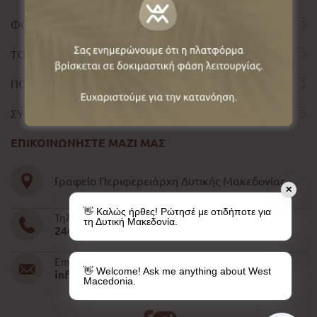
ΦΟΡΜΑ ΕΠΙΚΟΙΝΩΝΙΑΣ
ΤΟΥΡΙΣΤΙΚΟΣ ΟΔΗΓΟΣ
ΠΟΛΙΤΙΚΗ ΑΠΟΡΡΗΤΟΥ
ΣΥΝΤΕΛΕΣΤΕΣ
ΕΠΙΚΟΙΝΩΝΗΣΤΕ ΜΑΖΙ ΜΑΣ
Γραφείο Περιφερειάρχη Δυτικής Μακεδονίας
✕
👋 Καλώς ήρθες! Ρώτησέ με οτιδήποτε για
Τηλέφωνο
τη Δυτική Μακεδονία.
2461052610-11-15
Email
👋 Welcome! Ask me anything about West
info@pdm.gov.gr
Macedonia.