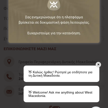
ΦΟΡΜΑ ΕΠΙΚΟΙΝΩΝΙΑΣ
ΤΟΥΡΙΣΤΙΚΟΣ ΟΔΗΓΟΣ
ΠΟΛΙΤΙΚΗ ΑΠΟΡΡΗΤΟΥ
ΣΥΝΤΕΛΕΣΤΕΣ
ΕΠΙΚΟΙΝΩΝΗΣΤΕ ΜΑΖΙ ΜΑΣ
Γραφείο Περιφερειάρχη Δυτικής Μακεδονίας
✕
👋 Καλώς ήρθες! Ρώτησέ με οτιδήποτε για
Τηλέφωνο
τη Δυτική Μακεδονία.
2461052610-11-15
Email
👋 Welcome! Ask me anything about West
info@pdm.gov.gr
Macedonia.