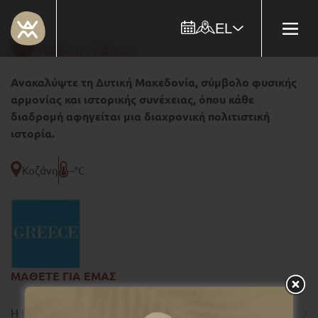
EL
Ανακαλύψτε τη Δυτική Μακεδονία, σύμβολο φυσικής
αρμονίας και ιστορικής συνέχειας, όπου κάθε
διαδρομή αφηγείται μια διαχρονική πολιτιστική
ιστορία.
Κοζάνη
--°C
ΜΑΘΕΤΕ ΓΙΑ ΕΜΑΣ
Η ΠΕΡΙΦΕΡΕΙΑ