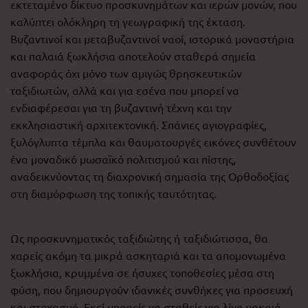
εκτεταμένο δίκτυο προσκυνημάτων και ιερών μονών, που
καλύπτει ολόκληρη τη γεωγραφική της έκταση.
Βυζαντινοί και μεταβυζαντινοί ναοί, ιστορικά μοναστήρια
και παλαιά ξωκλήσια αποτελούν σταθερά σημεία
αναφοράς όχι μόνο των αμιγώς θρησκευτικών
ταξιδιωτών, αλλά και για εσένα που μπορεί να
ενδιαφέρεσαι για τη βυζαντινή τέχνη και την
εκκλησιαστική αρχιτεκτονική. Σπάνιες αγιογραφίες,
ξυλόγλυπτα τέμπλα και θαυματουργές εικόνες συνθέτουν
ένα μοναδικό μωσαϊκό πολιτισμού και πίστης,
αναδεικνύοντας τη διαχρονική σημασία της Ορθοδοξίας
στη διαμόρφωση της τοπικής ταυτότητας.
Ως προσκυνηματικός ταξιδιώτης ή ταξιδιώτισσα, θα
χαρείς ακόμη τα μικρά ασκηταριά και τα απομονωμένα
ξωκλήσια, κρυμμένα σε ήσυχες τοποθεσίες μέσα στη
φύση, που δημιουργούν ιδανικές συνθήκες για προσευχή
και στοχασμό. Εκεί μπορείς να σταθείς για λίγο μακριά