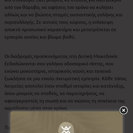
από τον θόρυβο, να αφήσεις τον χρόνο να κυλήσει
αλλιώς και να βιώσεις στιγμές ουσιαστικής γαλήνης και
περισυλλογής. Σε αυτούς τους χώρους, η επίσκεψη
αποκτά προσωπικό χαρακτήρα και μετατρέπεται σε
εμπειρία ουσίας και βίωμα βαθύ.
Οι διαδρομές προσκυνήματος στη Δυτική Μακεδονία
ξεδιπλώνονται σαν γαλήνιο οδοιπορικό πίστης, που
ενώνει μοναστήρια, ιστορικούς ναούς και ταπεινά
ξωκλήσια σε μια ενιαία πνευματική εμπειρία. Κάθε τόπος
λατρείας αποτελεί έναν σταθμό ιστορίας και κατάνυξης,
όπου μπορείς να σταθείς, να παρατηρήσεις, να
αφουγκραστείς τη σιωπή και να νιώσεις τη συνέχεια της
παράδοσης μέσα στον χρόνο.
Tip: Στα
«Προσκυνήματα Δυτικής Μακεδονίας»
θα