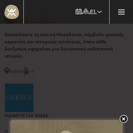
EL
Ανακαλύψτε τη Δυτική Μακεδονία, σύμβολο φυσικής
αρμονίας και ιστορικής συνέχειας, όπου κάθε
διαδρομή αφηγείται μια διαχρονική πολιτιστική
ιστορία.
Κοζάνη
--°C
ΜΑΘΕΤΕ ΓΙΑ ΕΜΑΣ
Η ΠΕΡΙΦΕΡΕΙΑ