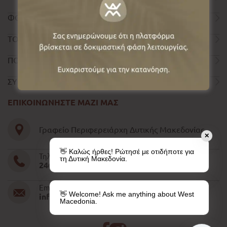
ΦΟΡΜΑ ΕΠΙΚΟΙΝΩΝΙΑΣ
ΤΟΥΡΙΣΤΙΚΟΣ ΟΔΗΓΟΣ
ΠΟΛΙΤΙΚΗ ΑΠΟΡΡΗΤΟΥ
ΣΥΝΤΕΛΕΣΤΕΣ
ΕΠΙΚΟΙΝΩΝΗΣΤΕ ΜΑΖΙ ΜΑΣ
Γραφείο Περιφερειάρχη Δυτικής Μακεδονίας
✕
👋 Καλώς ήρθες! Ρώτησέ με οτιδήποτε για
Τηλέφωνο
τη Δυτική Μακεδονία.
2461052610-11-15
Email
👋 Welcome! Ask me anything about West
info@pdm.gov.gr
Macedonia.