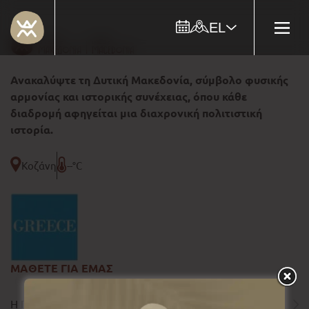
EL
Ανακαλύψτε τη Δυτική Μακεδονία, σύμβολο φυσικής
αρμονίας και ιστορικής συνέχειας, όπου κάθε
διαδρομή αφηγείται μια διαχρονική πολιτιστική
ιστορία.
Κοζάνη
--°C
ΜΑΘΕΤΕ ΓΙΑ ΕΜΑΣ
Η ΠΕΡΙΦΕΡΕΙΑ