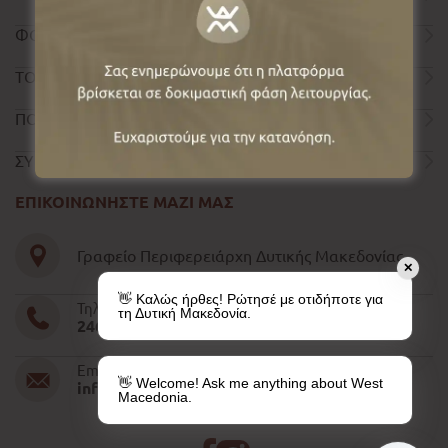
ΦΟΡΜΑ ΕΠΙΚΟΙΝΩΝΙΑΣ
ΤΟΥΡΙΣΤΙΚΟΣ ΟΔΗΓΟΣ
ΠΟΛΙΤΙΚΗ ΑΠΟΡΡΗΤΟΥ
ΣΥΝΤΕΛΕΣΤΕΣ
ΕΠΙΚΟΙΝΩΝΗΣΤΕ ΜΑΖΙ ΜΑΣ
Γραφείο Περιφερειάρχη Δυτικής Μακεδονίας
✕
👋 Καλώς ήρθες! Ρώτησέ με οτιδήποτε για
Τηλέφωνο
τη Δυτική Μακεδονία.
2461052610-11-15
Email
👋 Welcome! Ask me anything about West
info@pdm.gov.gr
Macedonia.