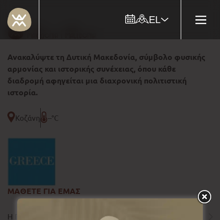
EL
Ανακαλύψτε τη Δυτική Μακεδονία, σύμβολο φυσικής
αρμονίας και ιστορικής συνέχειας, όπου κάθε
διαδρομή αφηγείται μια διαχρονική πολιτιστική
ιστορία.
Κοζάνη
--°C
ΜΑΘΕΤΕ ΓΙΑ ΕΜΑΣ
Η ΠΕΡΙΦΕΡΕΙΑ