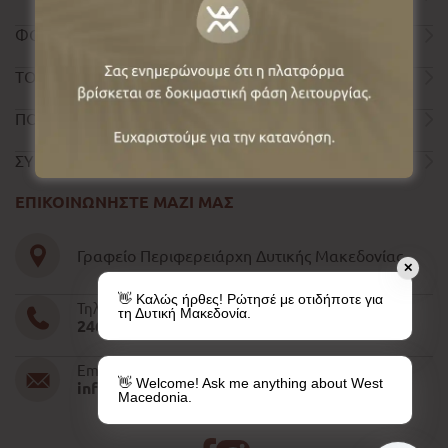
ΦΟΡΜΑ ΕΠΙΚΟΙΝΩΝΙΑΣ
ΤΟΥΡΙΣΤΙΚΟΣ ΟΔΗΓΟΣ
ΠΟΛΙΤΙΚΗ ΑΠΟΡΡΗΤΟΥ
ΣΥΝΤΕΛΕΣΤΕΣ
ΕΠΙΚΟΙΝΩΝΗΣΤΕ ΜΑΖΙ ΜΑΣ
Γραφείο Περιφερειάρχη Δυτικής Μακεδονίας
✕
👋 Καλώς ήρθες! Ρώτησέ με οτιδήποτε για
Τηλέφωνο
τη Δυτική Μακεδονία.
2461052610-11-15
Email
👋 Welcome! Ask me anything about West
info@pdm.gov.gr
Macedonia.