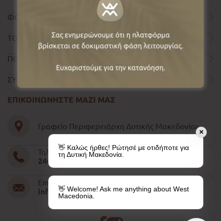
ΦΟΡΜΑ ΕΠΙΚΟΙΝΩΝΙΑΣ
ΤΟΥΡΙΣΤΙΚΟΣ ΟΔΗΓΟΣ
ΠΟΛΙΤΙΚΗ ΑΠΟΡΡΗΤΟΥ
ΣΥΝΤΕΛΕΣΤΕΣ
ΕΠΙΚΟΙΝΩΝΗΣΤΕ ΜΑΖΙ ΜΑΣ
Γραφείο Περιφερειάρχη Δυτικής Μακεδονίας
✕
👋 Καλώς ήρθες! Ρώτησέ με οτιδήποτε για
Τηλέφωνο
τη Δυτική Μακεδονία.
2461052610-11-15
Email
👋 Welcome! Ask me anything about West
info@pdm.gov.gr
Macedonia.