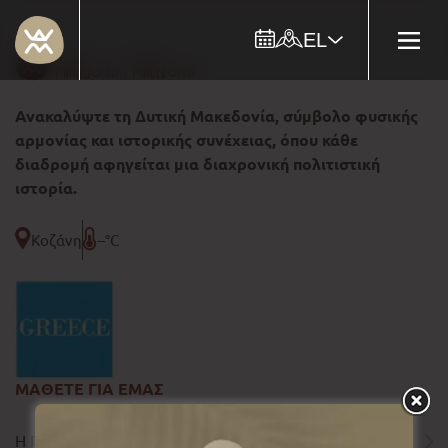
EL
Ανακαλύψτε τη Δυτική Μακεδονία, σύμβολο φυσικής
αρμονίας και ιστορικής συνέχειας, όπου κάθε
διαδρομή αφηγείται μια διαχρονική πολιτιστική
ιστορία.
Κοζάνη
--°C
ΜΑΘΕΤΕ ΓΙΑ ΕΜΑΣ
Η ΠΕΡΙΦΕΡΕΙΑ