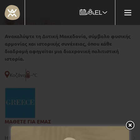
EL
Ανακαλύψτε τη Δυτική Μακεδονία, σύμβολο φυσικής
αρμονίας και ιστορικής συνέχειας, όπου κάθε
διαδρομή αφηγείται μια διαχρονική πολιτιστική
ιστορία.
Κοζάνη
--°C
ΜΑΘΕΤΕ ΓΙΑ ΕΜΑΣ
Η ΠΕΡΙΦΕΡΕΙΑ