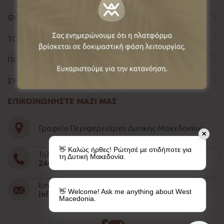
ΦΟΡΜΑ ΕΠΙΚΟΙΝΩΝΙΑΣ
ΤΟΥΡΙΣΤΙΚΟΣ ΟΔΗΓΟΣ
ΠΟΛΙΤΙΚΗ ΑΠΟΡΡΗΤΟΥ
ΣΥΝΤΕΛΕΣΤΕΣ
ΕΠΙΚΟΙΝΩΝΗΣΤΕ ΜΑΖΙ ΜΑΣ
Γραφείο Περιφερειάρχη Δυτικής Μακεδονίας
✕
👋 Καλώς ήρθες! Ρώτησέ με οτιδήποτε για
Τηλέφωνο
τη Δυτική Μακεδονία.
2461052610-11-15
Email
👋 Welcome! Ask me anything about West
info@pdm.gov.gr
Macedonia.