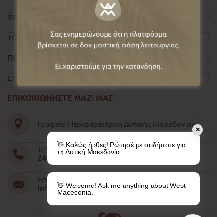
ΦΟΡΜΑ ΕΠΙΚΟΙΝΩΝΙΑΣ
ΤΟΥΡΙΣΤΙΚΟΣ ΟΔΗΓΟΣ
ΠΟΛΙΤΙΚΗ ΑΠΟΡΡΗΤΟΥ
ΣΥΝΤΕΛΕΣΤΕΣ
ΕΠΙΚΟΙΝΩΝΗΣΤΕ ΜΑΖΙ ΜΑΣ
Γραφείο Περιφερειάρχη Δυτικής Μακεδονίας
✕
👋 Καλώς ήρθες! Ρώτησέ με οτιδήποτε για
Τηλέφωνο
τη Δυτική Μακεδονία.
2461052610-11-15
Email
👋 Welcome! Ask me anything about West
info@pdm.gov.gr
Macedonia.