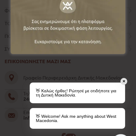
ΦΟΡΜΑ ΕΠΙΚΟΙΝΩΝΙΑΣ
ΤΟΥΡΙΣΤΙΚΟΣ ΟΔΗΓΟΣ
ΠΟΛΙΤΙΚΗ ΑΠΟΡΡΗΤΟΥ
ΣΥΝΤΕΛΕΣΤΕΣ
ΕΠΙΚΟΙΝΩΝΗΣΤΕ ΜΑΖΙ ΜΑΣ
Γραφείο Περιφερειάρχη Δυτικής Μακεδονίας
✕
👋 Καλώς ήρθες! Ρώτησέ με οτιδήποτε για
Τηλέφωνο
τη Δυτική Μακεδονία.
2461052610-11-15
Email
👋 Welcome! Ask me anything about West
info@pdm.gov.gr
Macedonia.