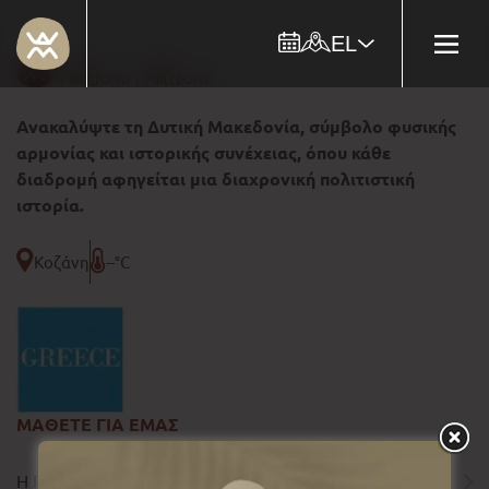
EL
Ανακαλύψτε τη Δυτική Μακεδονία, σύμβολο φυσικής
αρμονίας και ιστορικής συνέχειας, όπου κάθε
διαδρομή αφηγείται μια διαχρονική πολιτιστική
ιστορία.
Κοζάνη
--°C
ΜΑΘΕΤΕ ΓΙΑ ΕΜΑΣ
Η ΠΕΡΙΦΕΡΕΙΑ