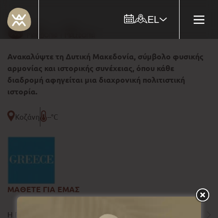
EL
Ανακαλύψτε τη Δυτική Μακεδονία, σύμβολο φυσικής
αρμονίας και ιστορικής συνέχειας, όπου κάθε
διαδρομή αφηγείται μια διαχρονική πολιτιστική
ιστορία.
Κοζάνη
--°C
ΜΑΘΕΤΕ ΓΙΑ ΕΜΑΣ
Η ΠΕΡΙΦΕΡΕΙΑ