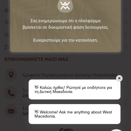
ΦΟΡΜΑ ΕΠΙΚΟΙΝΩΝΙΑΣ
ΤΟΥΡΙΣΤΙΚΟΣ ΟΔΗΓΟΣ
ΠΟΛΙΤΙΚΗ ΑΠΟΡΡΗΤΟΥ
ΣΥΝΤΕΛΕΣΤΕΣ
ΕΠΙΚΟΙΝΩΝΗΣΤΕ ΜΑΖΙ ΜΑΣ
Γραφείο Περιφερειάρχη Δυτικής Μακεδονίας
✕
👋 Καλώς ήρθες! Ρώτησέ με οτιδήποτε για
Τηλέφωνο
τη Δυτική Μακεδονία.
2461052610-11-15
Email
👋 Welcome! Ask me anything about West
info@pdm.gov.gr
Macedonia.