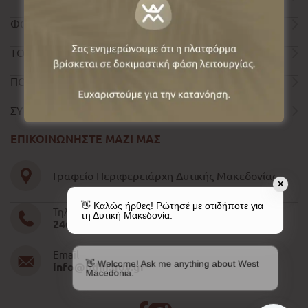
ΦΟΡΜΑ ΕΠΙΚΟΙΝΩΝΙΑΣ
ΤΟΥΡΙΣΤΙΚΟΣ ΟΔΗΓΟΣ
ΠΟΛΙΤΙΚΗ ΑΠΟΡΡΗΤΟΥ
ΣΥΝΤΕΛΕΣΤΕΣ
ΕΠΙΚΟΙΝΩΝΗΣΤΕ ΜΑΖΙ ΜΑΣ
Γραφείο Περιφερειάρχη Δυτικής Μακεδονίας
✕
👋 Καλώς ήρθες! Ρώτησέ με οτιδήποτε για
Τηλέφωνο
τη Δυτική Μακεδονία.
2461052610-11-15
Email
👋 Welcome! Ask me anything about West
info@pdm.gov.gr
Macedonia.