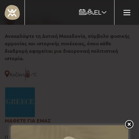
EL
Ανακαλύψτε τη Δυτική Μακεδονία, σύμβολο φυσικής
αρμονίας και ιστορικής συνέχειας, όπου κάθε
διαδρομή αφηγείται μια διαχρονική πολιτιστική
ιστορία.
Κοζάνη
--°C
ΜΑΘΕΤΕ ΓΙΑ ΕΜΑΣ
Η ΠΕΡΙΦΕΡΕΙΑ