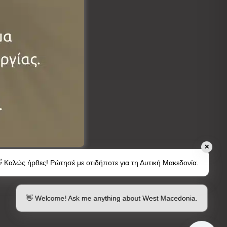
✕
 Καλώς ήρθες! Ρώτησέ με οτιδήποτε για τη Δυτική Μακεδονία.
👋 Welcome! Ask me anything about West Macedonia.