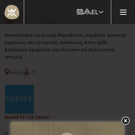
EL
Ανακαλύψτε τη Δυτική Μακεδονία, σύμβολο φυσικής
αρμονίας και ιστορικής συνέχειας, όπου κάθε
διαδρομή αφηγείται μια διαχρονική πολιτιστική
ιστορία.
Κοζάνη
--°C
ΜΑΘΕΤΕ ΓΙΑ ΕΜΑΣ
Η ΠΕΡΙΦΕΡΕΙΑ