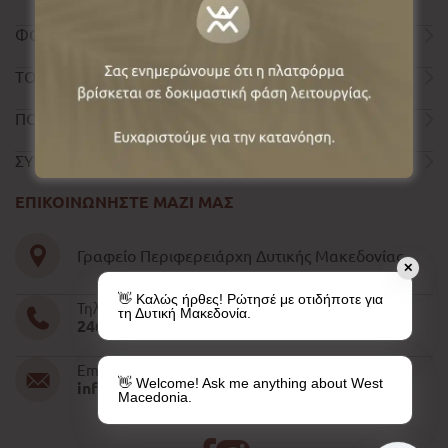
ΦΟΡΜΑ ΕΠΙΚΟΙΝΩΝΙΑΣ
ΤΟΥΡΙΣΤΙΚΟΣ ΟΔΗΓΟΣ
ΠΟΛΙΤΙΚΗ ΑΠΟΡΡΗΤΟΥ
ΣΥΝΤΕΛΕΣΤΕΣ
ΕΠΙΚΟΙΝΩΝΗΣΤΕ ΜΑΖΙ ΜΑΣ
Γραφείο Περιφερειάρχη Δυτικής Μακεδονίας
✕
👋 Καλώς ήρθες! Ρώτησέ με οτιδήποτε για
Τηλέφωνο
τη Δυτική Μακεδονία.
2461052610-11-15
Email
👋 Welcome! Ask me anything about West
info@pdm.gov.gr
Macedonia.