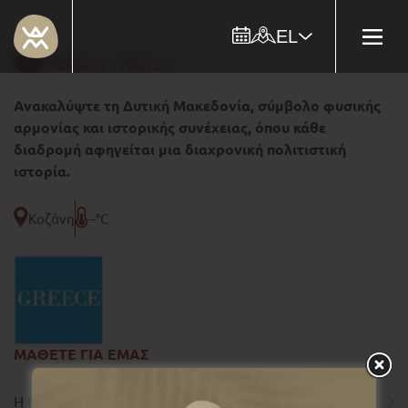
EL
Ανακαλύψτε τη Δυτική Μακεδονία, σύμβολο φυσικής
αρμονίας και ιστορικής συνέχειας, όπου κάθε
διαδρομή αφηγείται μια διαχρονική πολιτιστική
ιστορία.
Κοζάνη
--°C
ΜΑΘΕΤΕ ΓΙΑ ΕΜΑΣ
Η ΠΕΡΙΦΕΡΕΙΑ