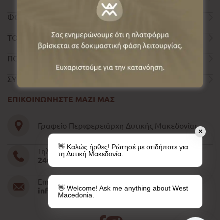
ΦΟΡΜΑ ΕΠΙΚΟΙΝΩΝΙΑΣ
ΤΟΥΡΙΣΤΙΚΟΣ ΟΔΗΓΟΣ
ΠΟΛΙΤΙΚΗ ΑΠΟΡΡΗΤΟΥ
ΣΥΝΤΕΛΕΣΤΕΣ
ΕΠΙΚΟΙΝΩΝΗΣΤΕ ΜΑΖΙ ΜΑΣ
Γραφείο Περιφερειάρχη Δυτικής Μακεδονίας
✕
👋 Καλώς ήρθες! Ρώτησέ με οτιδήποτε για
Τηλέφωνο
τη Δυτική Μακεδονία.
2461052610-11-15
Email
👋 Welcome! Ask me anything about West
info@pdm.gov.gr
Macedonia.