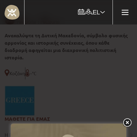
EL
Ανακαλύψτε τη Δυτική Μακεδονία, σύμβολο φυσικής
αρμονίας και ιστορικής συνέχειας, όπου κάθε
διαδρομή αφηγείται μια διαχρονική πολιτιστική
ιστορία.
Κοζάνη
--°C
ΜΑΘΕΤΕ ΓΙΑ ΕΜΑΣ
Η ΠΕΡΙΦΕΡΕΙΑ