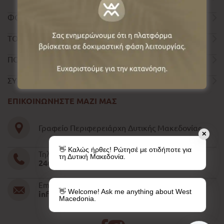
ΦΟΡΜΑ ΕΠΙΚΟΙΝΩΝΙΑΣ
ΤΟΥΡΙΣΤΙΚΟΣ ΟΔΗΓΟΣ
ΠΟΛΙΤΙΚΗ ΑΠΟΡΡΗΤΟΥ
ΣΥΝΤΕΛΕΣΤΕΣ
ΕΠΙΚΟΙΝΩΝΗΣΤΕ ΜΑΖΙ ΜΑΣ
Γραφείο Περιφερειάρχη Δυτικής Μακεδονίας
✕
👋 Καλώς ήρθες! Ρώτησέ με οτιδήποτε για
Τηλέφωνο
τη Δυτική Μακεδονία.
2461052610-11-15
Email
👋 Welcome! Ask me anything about West
info@pdm.gov.gr
Macedonia.