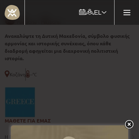
EL
Ανακαλύψτε τη Δυτική Μακεδονία, σύμβολο φυσικής
αρμονίας και ιστορικής συνέχειας, όπου κάθε
διαδρομή αφηγείται μια διαχρονική πολιτιστική
ιστορία.
Κοζάνη
--°C
ΜΑΘΕΤΕ ΓΙΑ ΕΜΑΣ
Η ΠΕΡΙΦΕΡΕΙΑ