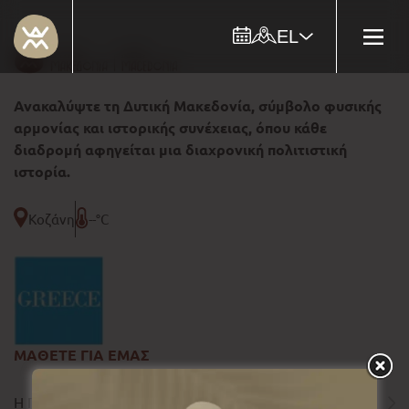
EL
Ανακαλύψτε τη Δυτική Μακεδονία, σύμβολο φυσικής
αρμονίας και ιστορικής συνέχειας, όπου κάθε
διαδρομή αφηγείται μια διαχρονική πολιτιστική
ιστορία.
Κοζάνη
--°C
ΜΑΘΕΤΕ ΓΙΑ ΕΜΑΣ
Η ΠΕΡΙΦΕΡΕΙΑ