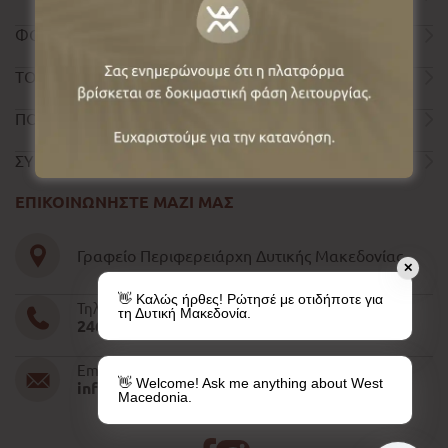
ΦΟΡΜΑ ΕΠΙΚΟΙΝΩΝΙΑΣ
ΤΟΥΡΙΣΤΙΚΟΣ ΟΔΗΓΟΣ
ΠΟΛΙΤΙΚΗ ΑΠΟΡΡΗΤΟΥ
ΣΥΝΤΕΛΕΣΤΕΣ
ΕΠΙΚΟΙΝΩΝΗΣΤΕ ΜΑΖΙ ΜΑΣ
Γραφείο Περιφερειάρχη Δυτικής Μακεδονίας
✕
👋 Καλώς ήρθες! Ρώτησέ με οτιδήποτε για
Τηλέφωνο
τη Δυτική Μακεδονία.
2461052610-11-15
Email
👋 Welcome! Ask me anything about West
info@pdm.gov.gr
Macedonia.