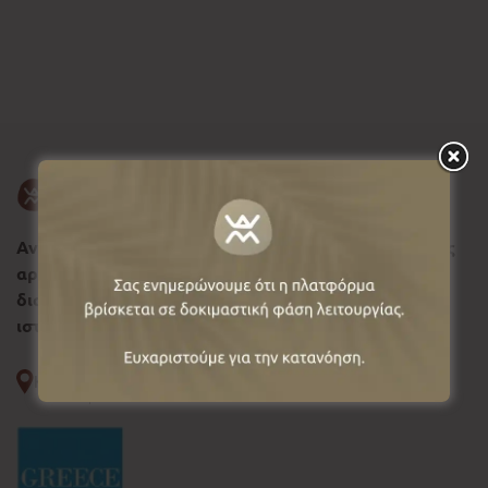
Ανακαλύψτε τη Δυτική Μακεδονία, σύμβολο φυσικής
αρμονίας και ιστορικής συνέχειας, όπου κάθε
διαδρομή αφηγείται μια διαχρονική πολιτιστική
ιστορία.
Κοζάνη
--°C