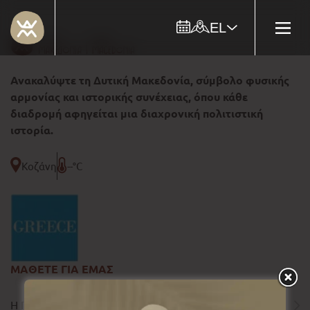
EL
Ανακαλύψτε τη Δυτική Μακεδονία, σύμβολο φυσικής
αρμονίας και ιστορικής συνέχειας, όπου κάθε
διαδρομή αφηγείται μια διαχρονική πολιτιστική
ιστορία.
Κοζάνη
--°C
ΜΑΘΕΤΕ ΓΙΑ ΕΜΑΣ
Η ΠΕΡΙΦΕΡΕΙΑ