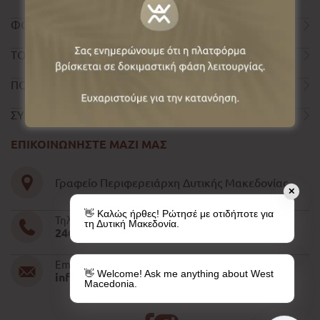
ΦΟΡΜΑ ΕΠΙΚΟΙΝΩΝΙΑΣ
ΤΟΥΡΙΣΤΙΚΟΣ ΟΔΗΓΟΣ
ΠΟΛΙΤΙΚΗ ΑΠΟΡΡΗΤΟΥ
ΣΥΝΤΕΛΕΣΤΕΣ
ΕΠΙΚΟΙΝΩΝΗΣΤΕ ΜΑΖΙ ΜΑΣ
Γραφείο Περιφερειάρχη Δυτικής Μακεδονίας
✕
👋 Καλώς ήρθες! Ρώτησέ με οτιδήποτε για
Τηλέφωνο
τη Δυτική Μακεδονία.
2461052610-11-15
Email
👋 Welcome! Ask me anything about West
info@pdm.gov.gr
Macedonia.