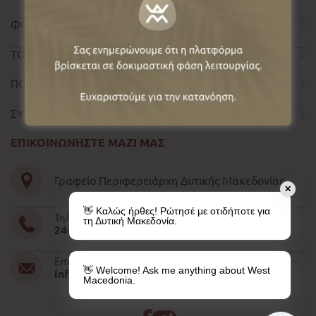
ΦΟΡΜΑ ΕΠΙΚΟΙΝΩΝΙΑΣ
ΤΟΥΡΙΣΤΙΚΟΣ ΟΔΗΓΟΣ
ΠΟΛΙΤΙΚΗ ΑΠΟΡΡΗΤΟΥ
ΣΥΝΤΕΛΕΣΤΕΣ
ΕΠΙΚΟΙΝΩΝΗΣΤΕ ΜΑΖΙ ΜΑΣ
Γραφείο Περιφερειάρχη Δυτικής Μακεδονίας
✕
👋 Καλώς ήρθες! Ρώτησέ με οτιδήποτε για
Τηλέφωνο
τη Δυτική Μακεδονία.
2461052610-11-15
Email
👋 Welcome! Ask me anything about West
info@pdm.gov.gr
Macedonia.