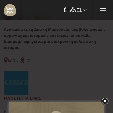
EL
Ανακαλύψτε τη Δυτική Μακεδονία, σύμβολο φυσικής
αρμονίας και ιστορικής συνέχειας, όπου κάθε
διαδρομή αφηγείται μια διαχρονική πολιτιστική
ιστορία.
Κοζάνη
--°C
ΜΑΘΕΤΕ ΓΙΑ ΕΜΑΣ
Η ΠΕΡΙΦΕΡΕΙΑ