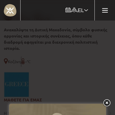
EL
Ανακαλύψτε τη Δυτική Μακεδονία, σύμβολο φυσικής
αρμονίας και ιστορικής συνέχειας, όπου κάθε
διαδρομή αφηγείται μια διαχρονική πολιτιστική
ιστορία.
Κοζάνη
--°C
ΜΑΘΕΤΕ ΓΙΑ ΕΜΑΣ
Η ΠΕΡΙΦΕΡΕΙΑ