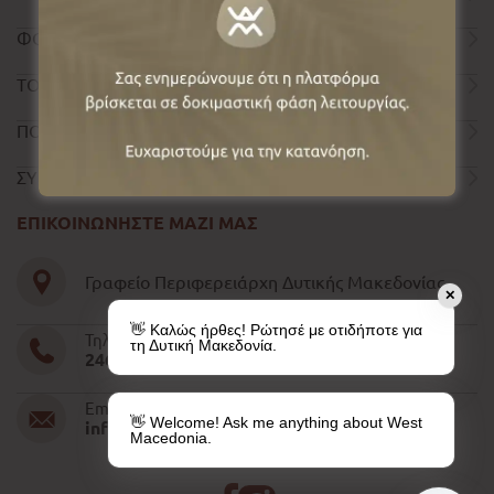
ΦΟΡΜΑ ΕΠΙΚΟΙΝΩΝΙΑΣ
ΤΟΥΡΙΣΤΙΚΟΣ ΟΔΗΓΟΣ
ΠΟΛΙΤΙΚΗ ΑΠΟΡΡΗΤΟΥ
ΣΥΝΤΕΛΕΣΤΕΣ
ΕΠΙΚΟΙΝΩΝΗΣΤΕ ΜΑΖΙ ΜΑΣ
Γραφείο Περιφερειάρχη Δυτικής Μακεδονίας
✕
👋 Καλώς ήρθες! Ρώτησέ με οτιδήποτε για
Τηλέφωνο
τη Δυτική Μακεδονία.
2461052610-11-15
Email
👋 Welcome! Ask me anything about West
info@pdm.gov.gr
Macedonia.