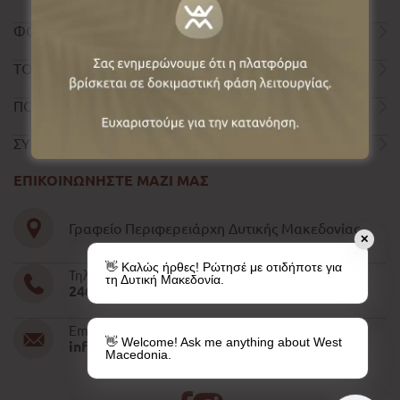
ΦΟΡΜΑ ΕΠΙΚΟΙΝΩΝΙΑΣ
ΤΟΥΡΙΣΤΙΚΟΣ ΟΔΗΓΟΣ
ΠΟΛΙΤΙΚΗ ΑΠΟΡΡΗΤΟΥ
ΣΥΝΤΕΛΕΣΤΕΣ
ΕΠΙΚΟΙΝΩΝΗΣΤΕ ΜΑΖΙ ΜΑΣ
Γραφείο Περιφερειάρχη Δυτικής Μακεδονίας
✕
👋 Καλώς ήρθες! Ρώτησέ με οτιδήποτε για
Τηλέφωνο
τη Δυτική Μακεδονία.
2461052610-11-15
Email
👋 Welcome! Ask me anything about West
info@pdm.gov.gr
Macedonia.