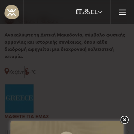
EL
Ανακαλύψτε τη Δυτική Μακεδονία, σύμβολο φυσικής
αρμονίας και ιστορικής συνέχειας, όπου κάθε
διαδρομή αφηγείται μια διαχρονική πολιτιστική
ιστορία.
Κοζάνη
--°C
ΜΑΘΕΤΕ ΓΙΑ ΕΜΑΣ
Η ΠΕΡΙΦΕΡΕΙΑ