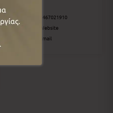
2467021910
Website
Email