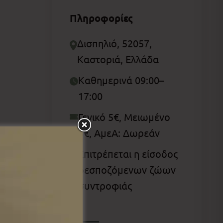
Πληροφορίες
Δισπηλιό, 52057,
Καστοριά, Ελλάδα
Καθημερινά 09:00–
17:00
Γενικό 5€, Μειωμένο
3€, ΑμεΑ: Δωρεάν
Επιτρέπεται η είσοδος
δεσποζόμενων ζώων
συντροφιάς