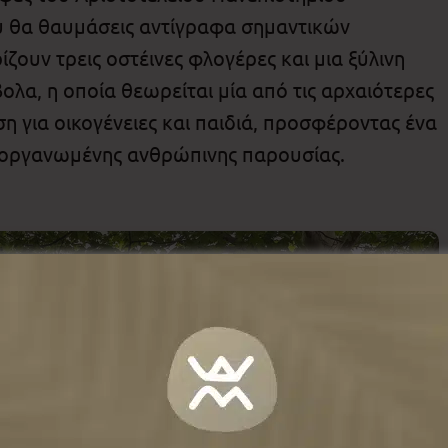
υ θα θαυμάσεις αντίγραφα σημαντικών
ουν τρεις οστέινες φλογέρες και μια ξύλινη
λα, η οποία θεωρείται μία από τις αρχαιότερες
η για οικογένειες και παιδιά, προσφέροντας ένα
ς οργανωμένης ανθρώπινης παρουσίας.