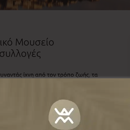
ικό Μουσείο
 συλλογές
υναντάς ίχνη από τον τρόπο ζωής, τα
 που έζησαν εδώ. Στους οικισμούς
οιχιού
, της
Πεντάβρυσου
και της
λογές σε καλούν να περιηγηθείς σε
είμενα που αφηγούνται την
ορτές του τόπου. Ξεχωρίζει το