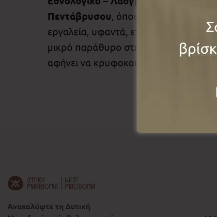
Εθνολογικό – Λαογραφικό Μουσείο 
Πεντάβρυσου
, όπου ανακαλύπτεις α
εργαλεία, υφαντά, ενδυμασίες και παλ
μικρό παράθυρο στην πολιτιστική δια
αφήνει να κρυφοκοιτάξεις στους ρυθμο
Ανακαλύψτε τη Δυτική