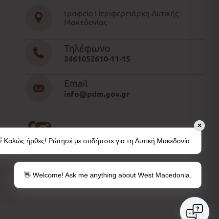
Γραφείο Περιφερειάρχη Δυτικής
Μακεδονίας
Τηλέφωνο
2461052610-11-15
Email
info@pdm.gov.gr
✕
 Καλώς ήρθες! Ρώτησέ με οτιδήποτε για τη Δυτική Μακεδονία.
👋 Welcome! Ask me anything about West Macedonia.