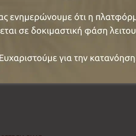
Κλεισούρας
, αλλά και η συλλογή της
ρχαιολογικά ευρήματα, παραδοσιακά
ιές φωτογραφίες. Κάθε έκθεμα κι ένα
δρομή των κοινοτήτων, που σε
ύς και τις συνήθειες του χθες.