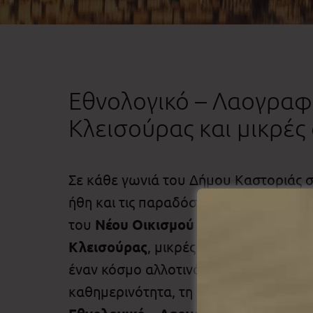
Εθνολογικό – Λαογραφ
Κλεισούρας και μικρές
Σε κάθε γωνιά του Δήμου Καστοριάς σ
ήθη και τις παραδόσεις των ανθρώπων
του
Νέου Οικισμού Κορεστίων
, του
Τ
Κλεισούρας
, μικρές λαογραφικές συλ
έναν κόσμο αλλοτινό, μέσα από αντικ
καθημερινότητα, τη δουλειά και τις γι