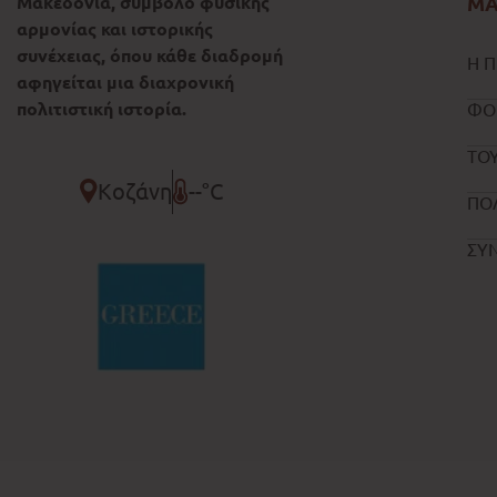
Μακεδονία, σύμβολο φυσικής
ΜΑ
αρμονίας και ιστορικής
συνέχειας, όπου κάθε διαδρομή
Η Π
αφηγείται μια διαχρονική
πολιτιστική ιστορία.
ΦΟ
ΤΟΥ
Κοζάνη
--°C
ΠΟ
ΣΥ