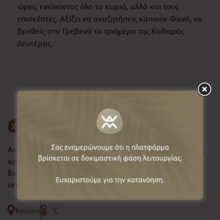
ώρες, ενώνοντας όλο το χωριό, αλλά και τους
επισκέπτες. Αξίζει να αναζητήσεις κάποιον Φανό, αν
βρεθείς στα Γρεβενά το τριήμερο της Καθαράς
Δευτέρας.
Ανακαλύψτε τη Δυτική Μακεδονία, σύμβολο φυσικής
αρμονίας και ιστορικής συνέχειας, όπου κάθε
διαδρομή αφηγείται μια διαχρονική πολιτιστική
ιστορία.
Κοζάνη
--°C