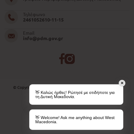
Τηλέφωνο
2461052610-11-15
Email
info@pdm.gov.gr
✕
© Copyright 2026 | All Rights Reserved. Created by
PAVLA SA
👋 Καλώς ήρθες! Ρώτησέ με οτιδήποτε για
τη Δυτική Μακεδονία.
👋 Welcome! Ask me anything about West
Macedonia.