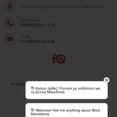
Γραφείο Περιφερειάρχη Δυτικής Μακεδονίας
Τηλέφωνο
2461052610-11-15
Email
info@pdm.gov.gr
✕
© Copyright 2026 | All Rights Reserved. Created by
PAVLA SA
👋 Καλώς ήρθες! Ρώτησέ με οτιδήποτε για
τη Δυτική Μακεδονία.
👋 Welcome! Ask me anything about West
Macedonia.