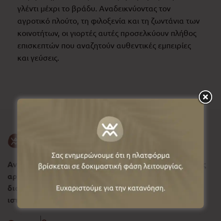
γλέντι μέχρι το βράδυ. Αναδεικνύοντας τον
αγροτικό πλούτο, τη φιλοξενία και τη ζωντάνια των
κοινοτήτων, οι γιορτές αυτές προσελκύουν πλήθος
επισκεπτών που αναζητούν αυθεντικές εμπειρίες
και γεύσεις.
Ανακαλύψτε τη Δυτική Μακεδονία, σύμβολο φυσικής
αρμονίας και ιστορικής συνέχειας, όπου κάθε
διαδρομή αφηγείται μια διαχρονική πολιτιστική
ιστορία.