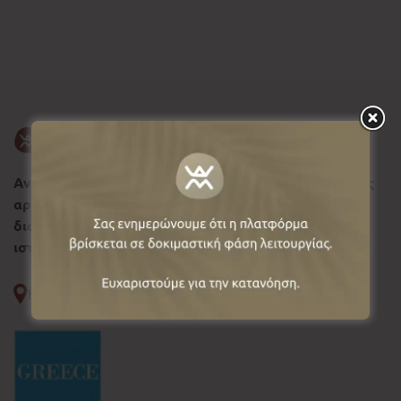
Ανακαλύψτε τη Δυτική Μακεδονία, σύμβολο φυσικής
αρμονίας και ιστορικής συνέχειας, όπου κάθε
διαδρομή αφηγείται μια διαχρονική πολιτιστική
ιστορία.
Κοζάνη
--°C