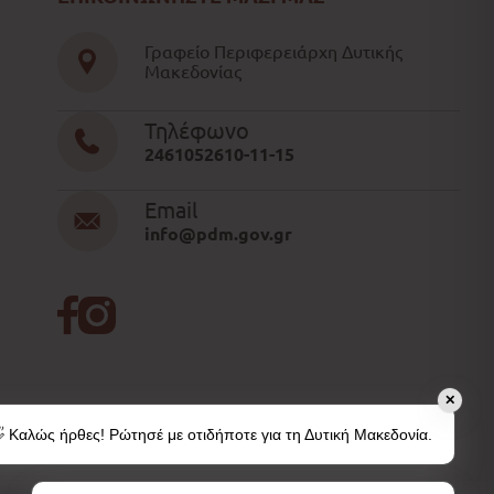
Γραφείο Περιφερειάρχη Δυτικής
Μακεδονίας
Τηλέφωνο
2461052610-11-15
Email
info@pdm.gov.gr
✕
 Καλώς ήρθες! Ρώτησέ με οτιδήποτε για τη Δυτική Μακεδονία.