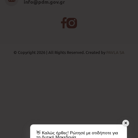
info@pdm.gov.gr
© Copyright 2026 | All Rights Reserved. Created by
PAVLA SA
✕
👋 Καλώς ήρθες! Ρώτησέ με οτιδήποτε για
τη Δυτική Μακεδονία.