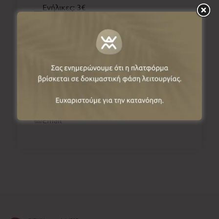
Ενήλικες: 3€
Μαθητές & Φοιτητές: 1,50€
2461033978
Website
Email