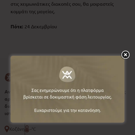
στις χειμωνιάτικες διακοπές σου, θα μοιραστείς
κομμάτι της μαγείας.
Πότε:
24 Δεκεμβρίου
Ανακαλύψτε τη Δυτική Μακεδονία, σύμβολο φυσικής
αρμονίας και ιστορικής συνέχειας, όπου κάθε
διαδρομή αφηγείται μια διαχρονική πολιτιστική
ιστορία.
Κοζάνη
--°C