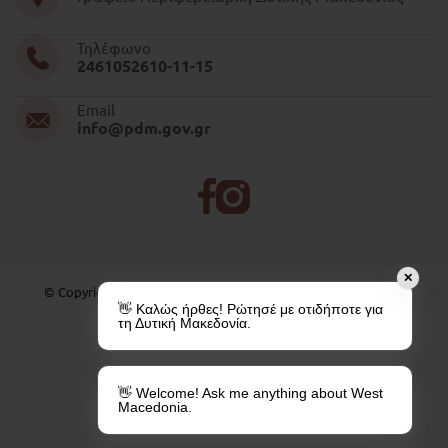
Τηλέφωνο
2461052610-11-15
Email
info@pdm.gov.gr
✕
© Copyright 2026 | All Rights Reserved. Created by
PAVLA SA
👋 Καλώς ήρθες! Ρώτησέ με οτιδήποτε για
τη Δυτική Μακεδονία.
👋 Welcome! Ask me anything about West
Macedonia.