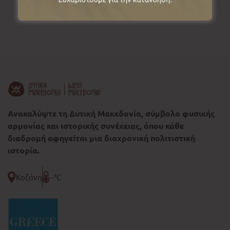
Ανακαλύψτε τη Δυτική Μακεδονία, σύμβολο φυσικής
αρμονίας και ιστορικής συνέχειας, όπου κάθε
διαδρομή αφηγείται μια διαχρονική πολιτιστική
ιστορία.
Κοζάνη
--°C