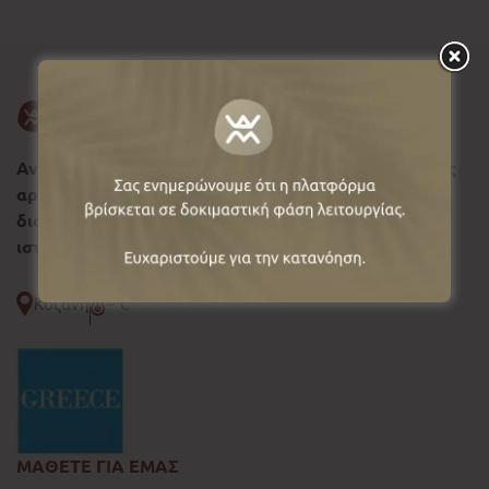
Ανακαλύψτε τη Δυτική Μακεδονία, σύμβολο φυσικής
αρμονίας και ιστορικής συνέχειας, όπου κάθε
διαδρομή αφηγείται μια διαχρονική πολιτιστική
ιστορία.
Κοζάνη
--°C
ΜΑΘΕΤΕ ΓΙΑ ΕΜΑΣ