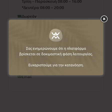
Τρίτη – Παρασκευή 08:00 – 16:00
*Δευτέρα 08:00 – 20:00
Δωρεάν
Προσβάσιμο σε άτομα με αναπηρία
2461 049319
Website
Email