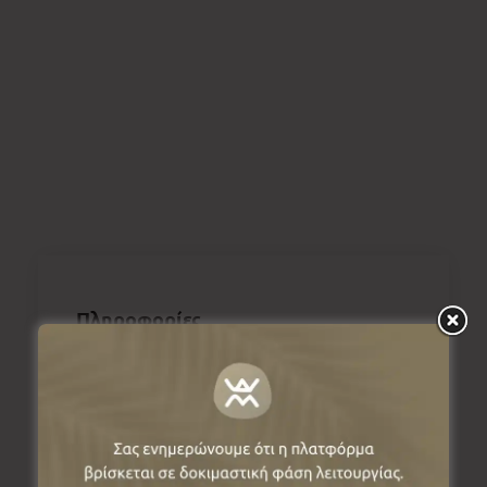
Πληροφορίες
Άγιος Παντελεήμονας, 53200, Φλώρινα,
Ελλάδα