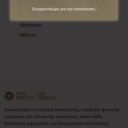
2386061185
Website
Email
Ανακαλύψτε τη Δυτική Μακεδονία, σύμβολο φυσικής
αρμονίας και ιστορικής συνέχειας, όπου κάθε
διαδρομή αφηγείται μια διαχρονική πολιτιστική