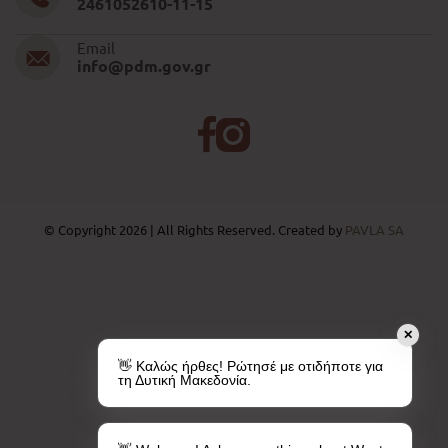
2461052610-11-15
Email
info@pdm.gov.gr
© Copyright 2026 | All Rights Reserved. Created by
PAVLA SA
✕
👋 Καλώς ήρθες! Ρώτησέ με οτιδήποτε για
τη Δυτική Μακεδονία.