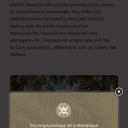
μεγάλη λίμνη που θα γινόταν γνωστή στους αιώνες.
Οι αρχαιολογικές ανασκαφές στις όχθες της
επιβεβαιώνουν την ύπαρξη οικισμών χιλιάδες
χρόνια πριν. Αν και τα ευρήματα είναι
περιορισμένα, παραμένουν σημαντικά και
μαρτυρούν ότι η Βεγορίτιδα υπήρχε ήδη από την
πρώιμη αρχαιότητα, πιθανότατα από την Εποχή του
Χαλκού.