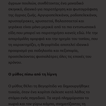
άγριων πουλιών, συνθέτοντας ένα μοναδικό
σκηνικό, ιδανικό για παρατήρηση και φωτογράφιση
της άγριας ζωής. Αργυροπελεκάνοι, ροδοπελεκάνοι,
χρυσογέρακες, χρυσαετοί, θαλασσαετοί και
γεράκια είναι μόνο μερικά από τα πιο εντυπωσιακά
είδη που μπορεί να παρατηρήσει κανείς εδώ. Με την
απαράμιλλη ομορφιά και την ηρεμία του τοπίου, που
τη χαρακτηρίζει, η Βεγορίτιδα αποτελεί ιδανικό
προορισμό για ποδηλασία και πεζοπορία,
προσελκύοντας φυσιολάτρες όλες τις εποχές του
χρόνου.
Ο μύθος πίσω από τη λίμνη
Ο μύθος θέλει τη Βεγορίτιδα να δημιουργήθηκε
τυχαία, όταν ένα κορίτσι έκλεισε κατά λάθος το
στόμιο ενός πηγαδιού. Τα νερά πλημμύρισαν το
χωριό και τον γύρω κάμπο, σχηματίζοντας τη