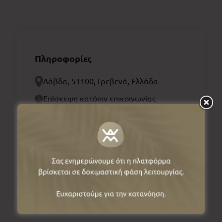
Πληροφορίες
Λάβδα, 51100, Γρεβενά, Ελλάδα
Επίσκεψη κατόπιν επικοινωνίας
Δωρεάν είσοδος
6972543494