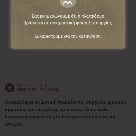
2462 501198
Email
Ανακαλύψτε τη Δυτική Μακεδονία, σύμβολο φυσικής
αρμονίας και ιστορικής συνέχειας, όπου κάθε
διαδρομή αφηγείται μια διαχρονική πολιτιστική
ιστορία.