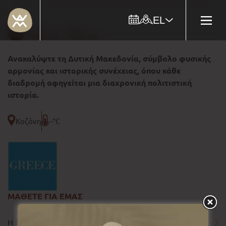
EL
Ανακαλύψτε τη Δυτική Μακεδονία, σύμβολο φυσικής
αρμονίας και ιστορικής συνέχειας, όπου κάθε
διαδρομή αφηγείται μια διαχρονική πολιτιστική
ιστορία.
Κοζάνη
--°C
ΜΑΘΕΤΕ ΓΙΑ ΕΜΑΣ
Η ΠΕΡΙΦΕΡΕΙΑ