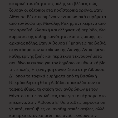
ιστορική ταυτότητα της πόλης και βλέπεις πώς
ζούσαν οι κάτοικοι στα προϊστορικά χρόνια. Στην
Αίθουσα Β΄ σε περιμένουν εντυπωσιακά ευρήματα
από τον λόφο της Μεγάλης Ράχης: αντικείμενα από
την αρχαϊκή, κλασική και ελληνιστική περίοδο, όλα
κομμάτια της καθημερινότητας και της ακμής της
αρχαίας πόλης. Στην Αίθουσα Γ΄ μπαίνεις πιο βαθιά
στον κόσμο των κατοίκων της Αιανής. Αντικείμενα
καθημερινής ζωής και περίτεχνα τεχνουργήματα
σου δίνουν εικόνα για τον δημόσιο και ιδιωτικό βίο
της εποχής. Η ξενάγηση συνεχίζεται στην Αίθουσα
Δ΄, όπου τα ταφικά ευρήματα από τη Βασιλική
Νεκρόπολη στη θέση Λιβάδια αποκαλύπτουν τα
ταφικά έθιμα, τη σχέση των ανθρώπων με τον
θάνατο και τις αντιλήψεις τους για το πέρασμα στο
επέκεινα. Στην Αίθουσα Ε΄ θα σταθείς μπροστά σε
γλυπτά, επιτύμβιες και αναθηματικές στήλες, αλλά
και αρχιτεκτονικά μέλη που αναδεικνύουν την