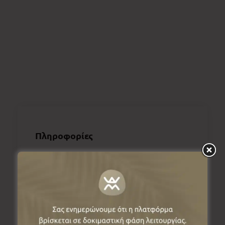
Πληροφορίες
Αιανή, 50150, Κοζάνη, Ελλάδα
Καθημερινά 08:30 – 15:30
Κανονικό 10€, μειωμένο 5€
* Η τιμή του μειωμένου εισιτηρίου ισχύει
μόνο για τους χειμερινούς μήνες