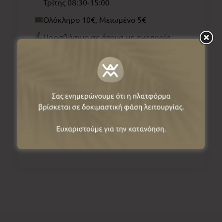
Τρίτης 08:30-15:00
Ολόκληρο 10€, Μειωμένο 5€
Προσβάσιμο σε άτομα με αναπηρία
2467044616
Website
Email