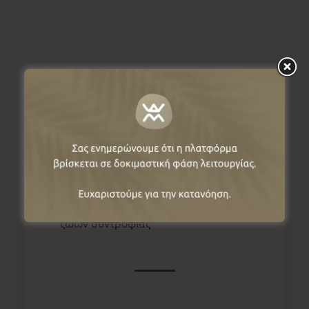
Πληροφορίες
Σισάνι, 50003, Κοζάνη, Ελλάδα
Επιτρέπεται η είσοδος δεσποζόμενων
ζώων συντροφιάς