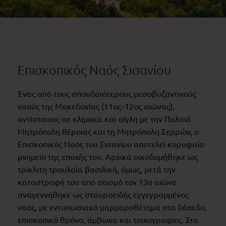
Επισκοπικός Ναός Σισανίου
Ένας από τους σπουδαιότερους μεσοβυζαντινούς
ναούς της Μακεδονίας (11ος–12ος αιώνας),
αντίστοιχος σε κλίμακα και αίγλη με την Παλαιά
Μητρόπολη Βέροιας και τη Μητρόπολη Σερρών, ο
Επισκοπικός Ναός του Σισανίου αποτελεί κορυφαίο
μνημείο της εποχής του. Αρχικά οικοδομήθηκε ως
τρίκλιτη τρουλαία βασιλική, όμως, μετά την
καταστροφή του από σεισμό τον 13ο αιώνα
αναγεννήθηκε ως σταυροειδής εγγεγραμμένος
ναός, με εντυπωσιακό μαρμαροθέτημα στο δάπεδο,
επισκοπικό θρόνο, άμβωνα και τοιχογραφίες. Στα