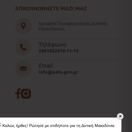
ΕΠΙΚΟΙΝΩΝΗΣΤΕ ΜΑΖΙ ΜΑΣ
Γραφείο Περιφερειάρχη Δυτικής
Μακεδονίας
Τηλέφωνο
2461052610-11-15
Email
info@pdm.gov.gr
✕
 Καλώς ήρθες! Ρώτησέ με οτιδήποτε για τη Δυτική Μακεδονία.