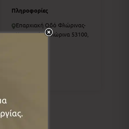
Πληροφορίες
Επαρχιακή Οδό Φλώρινας-
Καστοριάς, Φλώρινα 53100,
Ελλάδα