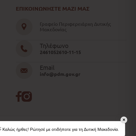
ΕΠΙΚΟΙΝΩΝΗΣΤΕ ΜΑΖΙ ΜΑΣ
Γραφείο Περιφερειάρχη Δυτικής
Μακεδονίας
Τηλέφωνο
2461052610-11-15
Email
info@pdm.gov.gr
✕
 Καλώς ήρθες! Ρώτησέ με οτιδήποτε για τη Δυτική Μακεδονία.