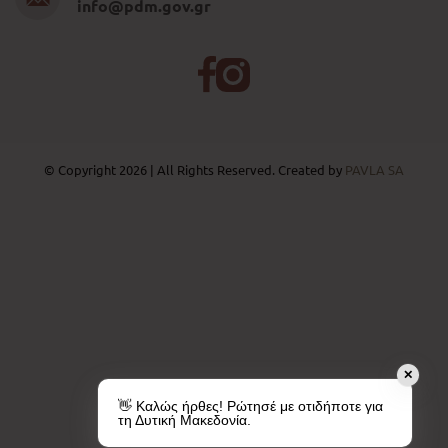
info@pdm.gov.gr
© Copyright 2026 | All Rights Reserved. Created by
PAVLA SA
✕
👋 Καλώς ήρθες! Ρώτησέ με οτιδήποτε για
τη Δυτική Μακεδονία.